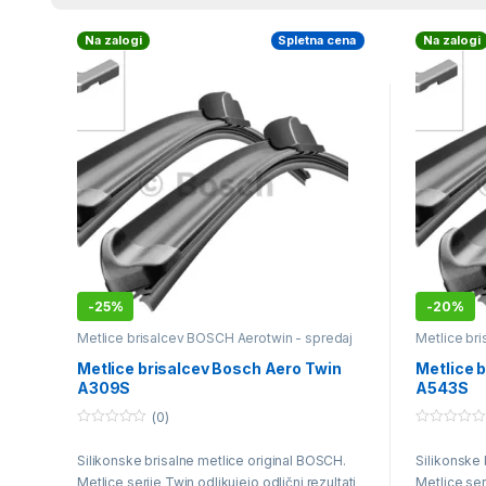
Na zalogi
Spletna cena
Na zalogi
-
25%
-
20%
Metlice brisalcev BOSCH Aerotwin - spredaj
Metlice br
Metlice brisalcev Bosch Aero Twin
Metlice 
A309S
A543S
(0)
0
0
o
o
Silikonske brisalne metlice original BOSCH.
Silikonske 
u
u
t
t
Metlice serije Twin odlikujejo odlični rezultati
Metlice seri