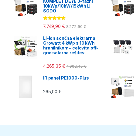
KOMPLET DEYE 3-fazni
10kWp/10kW/15kWh LI
SODO
Ocenjeno
7.749,90
€
8.272,90
€
5.00
od 5
Li-ion sončna elektrarna
Growatt 4 kWp s 10 kWh
hranilnikom – celovita off-
grid solarna rešitev
4.265,35
€
4.902,45
€
IR panel PE1000-Plus
265,00
€