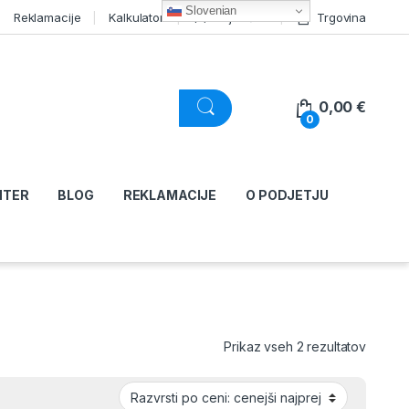
Slovenian
Reklamacije
Kalkulator
Moj račun
Trgovina
0,00
€
0
NTER
BLOG
REKLAMACIJE
O PODJETJU
Razvršč
Prikaz vseh 2 rezultatov