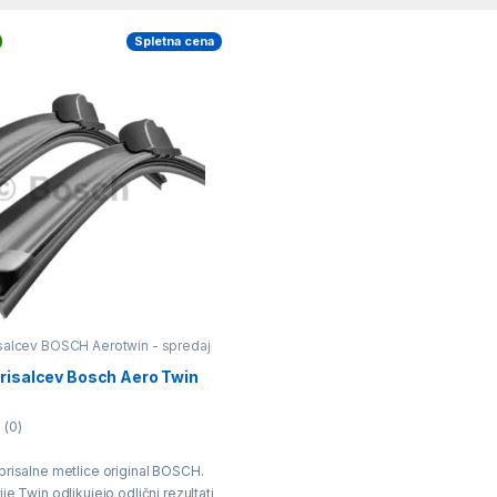
Spletna cena
isalcev BOSCH Aerotwin - spredaj
brisalcev Bosch Aero Twin
(0)
brisalne metlice original BOSCH.
je Twin odlikujejo odlični rezultati