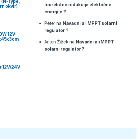
 (N-Type,
morebitne redukcije električne
rn okvir)
energije ?
Peter
na
Navadni ali MPPT solarni
regulator ?
00W 12V
9x45x3cm
Anton Žižek
na
Navadni ali MPPT
solarni regulator ?
or 12V/24V