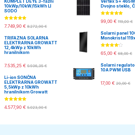
KOMPLET DEYE 3-fazni
Vertex S+ 465W
10kWp/10kW/15kWh LI
Dvojno steklo, Č
SODO
Ocenjeno
99,00
€
119,00
€
5.00
od 5
Ocenjeno
7.749,90
€
8.272,90
€
5.00
od 5
Solarni panel 1
TRIFAZNA SOLARNA
Monokristal 11
ELEKTRARNA GROWATT
12,4kWp z 10kWh
Ocenjeno
hranilnikom
65,00
€
68,00
€
4.00
od 5
Solarni regulat
7.535,25
€
9.936,35
€
10A PWM USB
Li-ion SONČNA
ELEKTRARNA GROWATT
17,00
€
20,00
€
5,5kWp z 10kWh
hranilnikom Growatt
Ocenjeno
4.577,90
€
5.023,90
€
5.00
od 5