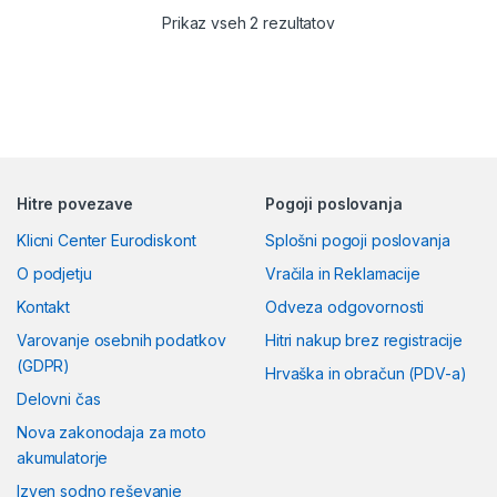
Zagon:
Izjemnih 760A
Razvrščeno po ceni: od
Prikaz vseh 2 rezultatov
zagonske moči za vse
razmere.
Kakovost:
Izdelano v
Nemčiji za maksimalno
zanesljivost.
Hitre povezave
Pogoji poslovanja
Klicni Center Eurodiskont
Splošni pogoji poslovanja
O podjetju
Vračila in Reklamacije
Kontakt
Odveza odgovornosti
Varovanje osebnih podatkov
Hitri nakup brez registracije
(GDPR)
Hrvaška in obračun (PDV-a)
Delovni čas
Nova zakonodaja za moto
akumulatorje
Izven sodno reševanje