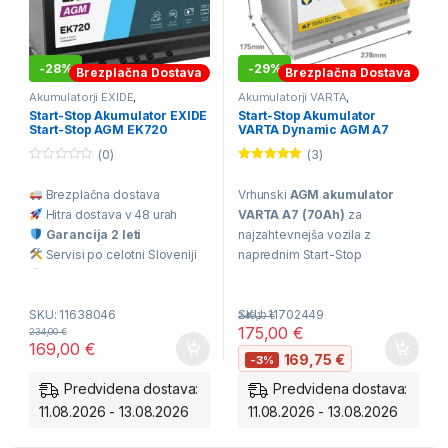
-
28%
-
29%
Brezplačna Dostava
Brezplačna Dostava
Akumulatorji EXIDE
,
Akumulatorji VARTA
,
Avtomobilski Akumulatorji
,
Avtomobilski Akumulatorji
,
Start-Stop Akumulator EXIDE
Start-Stop Akumulator
Start&Stop Akumulatorji 70Ah-
BESTSELERJI
,
Start&Stop
Start-Stop AGM EK720
VARTA Dynamic AGM A7
85Ah
Akumulatorji 70Ah-85Ah
(72Ah, 12V, 760A)
(70Ah, 12V, 760A) *ZALOGA*
(0)
(3)
0
Ocenjeno
o
5.00
od 5
Brezplačna dostava
Vrhunski
AGM akumulator
u
t
Hitra dostava v 48 urah
VARTA A7 (70Ah)
za
o
f
Garancija 2 leti
najzahtevnejša vozila z
5
Servisi po celotni Sloveniji
naprednim Start-Stop
Odlična cena
sistemom.
Zmogljivost:
3x daljša
SKU: 11638046
SKU: 11702449
246,10
€
življenjska doba v primerjavi
175,00
€
234,00
€
169,00
€
s klasičnimi akumulatorji.
169,75
€
-3%
Varnost:
AGM tehnologija –
Predvidena dostava:
Predvidena dostava:
popolnoma odporen na
11.08.2026 - 13.08.2026
11.08.2026 - 13.08.2026
iztekanje in tresljaje.