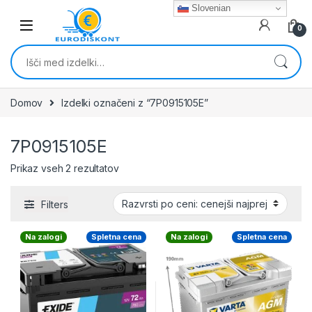
Skip to navigation
Skip to content
Slovenian
0
Išči:
Domov
Izdelki označeni z “7P0915105E”
7P0915105E
Razvrščeno po ceni: od najnižje do najvišj
Prikaz vseh 2 rezultatov
Filters
Na zalogi
Spletna cena
Na zalogi
Spletna cena