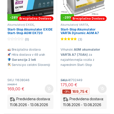
-
28%
-
29%
Brezplačna Dostava
Brezplačna Dostava
Akumulatorji EXIDE
,
Akumulatorji VARTA
,
Avtomobilski Akumulatorji
,
Avtomobilski Akumulatorji
,
Start-Stop Akumulator EXIDE
Start-Stop Akumulator
Start&Stop Akumulatorji 70Ah-
BESTSELERJI
,
Start&Stop
Start-Stop AGM EK720
VARTA Dynamic AGM A7
85Ah
Akumulatorji 70Ah-85Ah
(72Ah, 12V, 760A)
(70Ah, 12V, 760A) *ZALOGA*
(0)
(3)
0
Ocenjeno
o
5.00
od 5
Brezplačna dostava
Vrhunski
AGM akumulator
u
t
Hitra dostava v 48 urah
VARTA A7 (70Ah)
za
o
f
Garancija 2 leti
najzahtevnejša vozila z
5
Servisi po celotni Sloveniji
naprednim Start-Stop
Odlična cena
sistemom.
Zmogljivost:
3x daljša
SKU: 11638046
SKU: 11702449
246,10
€
življenjska doba v primerjavi
175,00
€
234,00
€
169,00
€
s klasičnimi akumulatorji.
169,75
€
-3%
Varnost:
AGM tehnologija –
Predvidena dostava:
Predvidena dostava:
popolnoma odporen na
11.08.2026 - 13.08.2026
11.08.2026 - 13.08.2026
iztekanje in tresljaje.