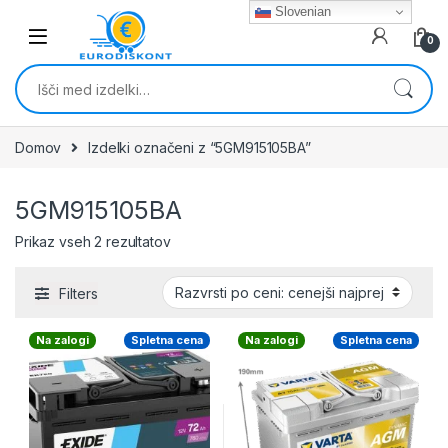
Skip to navigation
Skip to content
Slovenian
0
Išči:
Domov
Izdelki označeni z “5GM915105BA”
5GM915105BA
Razvrščeno po ceni: od najnižje do najvišj
Prikaz vseh 2 rezultatov
Filters
Na zalogi
Spletna cena
Na zalogi
Spletna cena