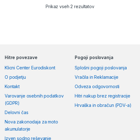
Zagon:
Izjemnih 760A
Razvrščeno po ceni: od
Prikaz vseh 2 rezultatov
zagonske moči za vse
razmere.
Kakovost:
Izdelano v
Nemčiji za maksimalno
zanesljivost.
Hitre povezave
Pogoji poslovanja
Klicni Center Eurodiskont
Splošni pogoji poslovanja
O podjetju
Vračila in Reklamacije
Kontakt
Odveza odgovornosti
Varovanje osebnih podatkov
Hitri nakup brez registracije
(GDPR)
Hrvaška in obračun (PDV-a)
Delovni čas
Nova zakonodaja za moto
akumulatorje
Izven sodno reševanje