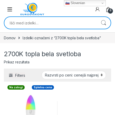
Skip to navigation
Skip to content
Slovenian
0
Išči:
Domov
Izdelki označeni z “2700K topla bela svetloba”
2700K topla bela svetloba
Prikaz rezultata
Filters
Na zalogi
Spletna cena