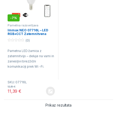
-
7%
Pametna razsvetljava
Immax NEO 07716L – LED
RGB+CCT Zatemnitvena
žarnica E14/5,5W/230V
(0)
2700K Wi-Fi Tuya
0
o
Pametna LED žarnica z
u
t
zatemnitvijo – deluje na varni in
o
f
zanesljivi brezžični
5
komunikaciji prek Wi -Fi.
Izbirate lahko med 16 milijoni
barv, zahvaljujoč funkciji RGB .
SKU: 07716L
12,19
€
11,39
€
Prikaz rezultata