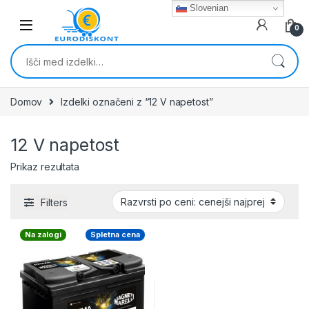
Skip to navigation
Skip to content
Slovenian
0
Išči:
Domov
Izdelki označeni z “12 V napetost”
12 V napetost
Prikaz rezultata
Filters
Na zalogi
Spletna cena