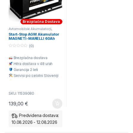
Brezplačna Dostava
Avtomobilski Akumulatorji
,
Start&Stop Akumulatorji 50Ah-
Start-Stop AGM Akumulator
66Ah
MAGNETI-MARELLI 60Ah
12V D+
(0)
0
o
Brezplačna dostava
u
t
Hitra dostava v 48 urah
o
f
Garancija 2 leti
5
Servisi po celotni Sloveniji
Odlična cena
SKU: 11539080
139,00
€
Predvidena dostava:
10.08.2026 - 12.08.2026