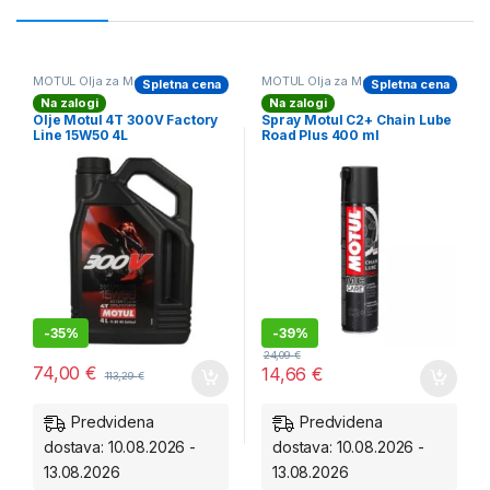
MOTUL Olja za Motorje
MOTUL Olja za Motorje
Spletna cena
Spletna cena
Na zalogi
Na zalogi
Olje Motul 4T 300V Factory
Spray Motul C2+ Chain Lube
Line 15W50 4L
Road Plus 400 ml
-
35%
-
39%
24,09
€
74,00
€
14,66
€
113,29
€
Predvidena
Predvidena
dostava: 10.08.2026 -
dostava: 10.08.2026 -
13.08.2026
13.08.2026