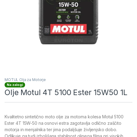
MOTUL Olja za Motorje
Na zalogi
Olje Motul 4T 5100 Ester 15W50 1L
Kvalitetno sintetično moto olje za motorna kolesa Motul 5100
Ester 4T 15W-50 na osnovi estra zagotavlja odlično zaščito
motorja in menjalnika ter jima podaljšuje življenjsko dobo.
Odlikuje ga tudi izboljšana stabilnost oljnega filma pri visokih