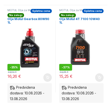
MOTUL Olja za Motorje
MOTUL Olja za Motorje
Spletna cena
Spletna cena
Na zalogi
Na zalogi
Olje Motul Gearbox 80W90
Olje Motul 4T 7100 10W40
1L
1L
-
35%
-
37%
24,94
€
24,28
€
16,26
€
15,25
€
Predvidena
Predvidena
dostava: 10.08.2026 -
dostava: 10.08.2026 -
13.08.2026
13.08.2026