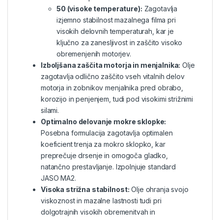
50 (visoke temperature):
Zagotavlja
izjemno stabilnost mazalnega filma pri
visokih delovnih temperaturah, kar je
ključno za zanesljivost in zaščito visoko
obremenjenih motorjev.
Izboljšana zaščita motorja in menjalnika:
Olje
zagotavlja odlično zaščito vseh vitalnih delov
motorja in zobnikov menjalnika pred obrabo,
korozijo in penjenjem, tudi pod visokimi strižnimi
silami.
Optimalno delovanje mokre sklopke:
Posebna formulacija zagotavlja optimalen
koeficient trenja za mokro sklopko, kar
preprečuje drsenje in omogoča gladko,
natančno prestavljanje. Izpolnjuje standard
JASO MA2.
Visoka strižna stabilnost:
Olje ohranja svojo
viskoznost in mazalne lastnosti tudi pri
dolgotrajnih visokih obremenitvah in