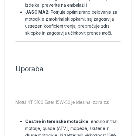
izdelka, preverite na embalaži.)
JASO MA2:
Potrjuje optimizirano delovanje za
motocikle z mokrimi sklopkami, saj zagotavlja
ustrezen koeficient trenja, preprečuje zdrs
sklopke in zagotavlja učinkovit prenos moči.
Uporaba
Motul 4T 5100 Ester 15W-50 je idealna izbira za:
Cestne in terenske motocikle
, enduro in trial
motorje, quade (ATV), mopede, skuterje in
druge motocikle, ki zahtevajo viskoznost 15W-