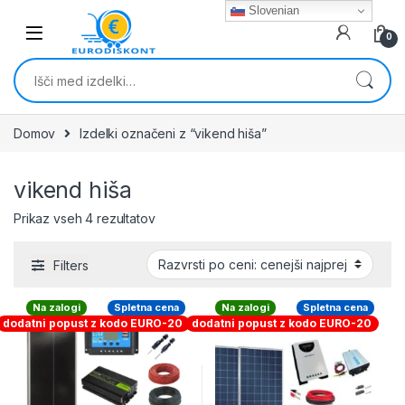
Skip to navigation
Skip to content
Slovenian
0
Išči:
Domov
Izdelki označeni z “vikend hiša”
vikend hiša
Razvrščeno po ceni: od najnižje do najvišj
Prikaz vseh 4 rezultatov
Filters
Na zalogi
Spletna cena
Na zalogi
Spletna cena
dodatni popust z kodo EURO-20
dodatni popust z kodo EURO-20