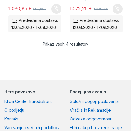
Avtonomija 1 dneva
Avtonomija 1 dneva
1.080,85
€
1.572,26
€
1.145,95
€
1.652,26
€
1kWh/dan.
1,5kWh/dan.
Dve ločeni MPPT veji
Predvidena dostava:
Predvidena dostava:
12.08.2026 - 17.08.2026
12.08.2026 - 17.08.2026
Razvrščeno po ceni: od
Prikaz vseh 4 rezultatov
Hitre povezave
Pogoji poslovanja
Klicni Center Eurodiskont
Splošni pogoji poslovanja
O podjetju
Vračila in Reklamacije
Kontakt
Odveza odgovornosti
Varovanje osebnih podatkov
Hitri nakup brez registracije