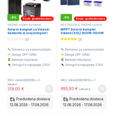
-
6%
-
5%
Koda: gratisdostava
Koda: gratisdostava
VIKEND solarni kompleti
BESTSELERJI
,
VIKEND solarni
kompleti
Solarni komplet za Vikend-
MPPT Solarni komplet
Sestavite si svoj komplet !
Vikend (XXL) 900W-1500W
220V 190-200Ah
(0)
(2)
0
Ocenjeno
o
5.00
od 5
Primerno za samomontažo.
Primerno za samomontažo.
u
t
Deluje OFF-GRID.
Deluje OFF-GRID.
o
f
Baterije vključene.
Baterije vključene.
5
Omogoča napajanje 230V
Omogoča napajanje 230V
porabnikov.
porabnikov.
Brezplačna dostava na vaš
Brezplačna dostava na vaš
SKU: vikend380WL+-1
SKU: vikend380WXL+-1
dom.
dom.
339,00
€
Avtonomija 1 dneva
995,93
€
319,00
€
1.051,37
€
1kWh/dan.
Predvidena dostava:
Predvidena dostava:
12.08.2026 - 17.08.2026
12.08.2026 - 17.08.2026