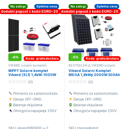
Na zalogi
Spletna cena
Na zalogi
Spletna cena
dodatni popust z kodo EURO-20
dodatni popust z kodo EURO-20
-
6%
-
5%
Koda: gratisdostava
Koda: gratisdostava
VIKEND solarni kompleti
BESTSELERJI
,
VIKEND solarni
kompleti
MPPT Solarni komplet
Vikend Solarni Komplet
Vikend (XL1) 1,4kW-1000W
MEGA 1,8kWp 2000W 300Ah
220V 190-240Ah
(0)
(0)
0
0
o
o
Primerno za samomontažo.
Primerno za samomontažo.
u
u
t
t
Deluje OFF-GRID.
Deluje OFF-GRID.
o
o
f
f
Baterije vključene.
Baterije vključene.
5
5
Omogoča napajanje 230V
Omogoča napajanje 230V
porabnikov.
porabnikov.
Brezplačna dostava na vaš
Brezplačna dostava na vaš
SKU: vikend380WXL+-2
SKU: megavikend
dom.
dom.