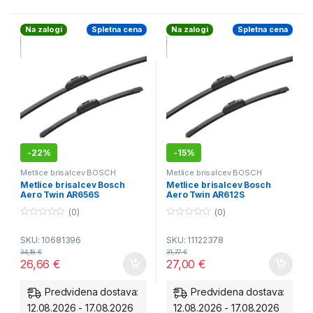
sebe v samo nekaj minutah
Na zalogi
Spletna cena
Na zalogi
Spletna cena
-
22%
-
15%
Metlice brisalcev BOSCH
Metlice brisalcev BOSCH
Aerotwin - spredaj
Aerotwin - spredaj
Metlice brisalcev Bosch
Metlice brisalcev Bosch
Aero Twin AR656S
Aero Twin AR612S
(0)
(0)
0
0
o
o
SKU: 10681396
SKU: 11122378
u
u
t
t
34,18
€
31,77
€
o
o
26,66
€
27,00
€
f
f
5
5
Predvidena dostava:
Predvidena dostava:
12.08.2026 - 17.08.2026
12.08.2026 - 17.08.2026