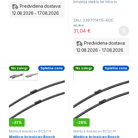
brisanja stekla ter hitra in
Predvidena dostava:
enostavna menjava. Metlice so
12.08.2026 - 17.08.2026
nove, zapakirane. V kompletu
SKU: 3397014115-BOC
prejmete par.
42,79
€
31,04
€
Predvidena dostava:
12.08.2026 - 17.08.2026
Na zalogi
Spletna cena
Na zalogi
Spletna cena
-
41%
-
28%
Metlice brisalcev BOSCH
Metlice brisalcev BOSCH
Aerotwin - spredaj
Aerotwin - spredaj
Metlice brisalcev Bosch
Metlice brisalcev Bosch