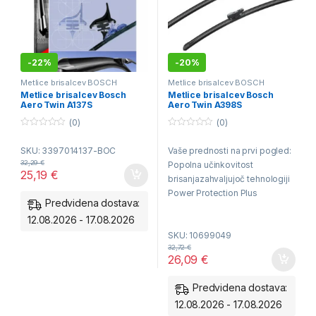
-
22%
-
20%
Metlice brisalcev BOSCH
Metlice brisalcev BOSCH
Aerotwin - spredaj
Aerotwin - spredaj
Metlice brisalcev Bosch
Metlice brisalcev Bosch
Aero Twin A137S
Aero Twin A398S
(0)
(0)
0
0
o
o
SKU: 3397014137-BOC
Vaše prednosti na prvi pogled:
u
u
t
t
32,29
€
Popolna učinkovitost
o
o
25,19
€
f
f
brisanja
zahvaljujoč tehnologiji
5
5
Power Protection Plus
Predvidena dostava:
Odporen
v vseh vremenskih
12.08.2026 - 17.08.2026
razmerah
SKU: 10699049
Dolga življenjska
32,72
€
doba
zahvaljujoč inovativni
26,09
€
gumijasti prevleki
Tiho brisanje
z mokrim in skoraj
Predvidena dostava:
suhim vetrobranskim steklom
12.08.2026 - 17.08.2026
Enostavna montaža
spremeniti