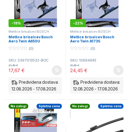
-
19%
-
22%
Metlice brisalcev BOSCH
Metlice brisalcev BOSCH
Aerotwin - spredaj
Aerotwin - spredaj
Metlice brisalcev Bosch
Metlice brisalcev Bosch
Aero Twin A650U
Aero Twin A173S
(0)
(0)
0
0
o
o
SKU: 3397013532-BOC
SKU: 10694645
u
u
t
t
21,78
€
31,35
€
o
o
17,67
€
24,45
€
f
f
5
5
Predvidena dostava:
Predvidena dostava:
12.08.2026 - 17.08.2026
12.08.2026 - 17.08.2026
Na zalogi
Spletna cena
Na zalogi
Spletna cena