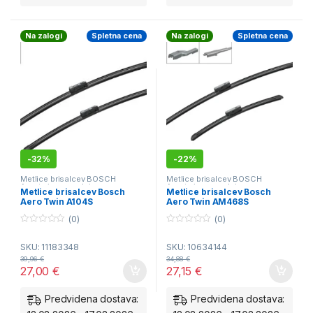
Na zalogi
Spletna cena
Na zalogi
Spletna cena
-
32%
-
22%
Metlice brisalcev BOSCH
Metlice brisalcev BOSCH
Aerotwin - spredaj
Aerotwin - spredaj
Metlice brisalcev Bosch
Metlice brisalcev Bosch
Aero Twin A104S
Aero Twin AM468S
(0)
(0)
0
0
o
o
SKU: 11183348
SKU: 10634144
u
u
t
t
39,96
€
34,88
€
o
o
27,00
€
27,15
€
f
f
5
5
Predvidena dostava:
Predvidena dostava: