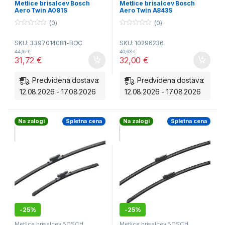
Metlice brisalcev Bosch
Metlice brisalcev Bosch
Aero Twin A081S
Aero Twin A843S
(0)
(0)
0
0
o
o
SKU: 3397014081-BOC
SKU: 10296236
u
u
t
t
44,16
€
40,63
€
o
o
31,72
€
32,00
€
f
f
5
5
Predvidena dostava:
Predvidena dostava:
12.08.2026 - 17.08.2026
12.08.2026 - 17.08.2026
Na zalogi
Spletna cena
Na zalogi
Spletna cena
-
25%
-
25%
Metlice brisalcev BOSCH
Metlice brisalcev BOSCH