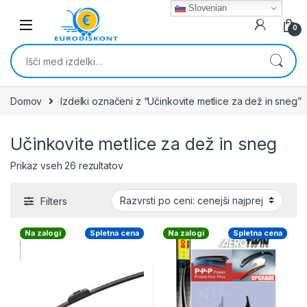
Skip to navigation
Skip to content
Slovenian
0
Išči:
Domov
Izdelki označeni z “Učinkovite metlice za dež in sneg”
Učinkovite metlice za dež in sneg
Razvrščeno po ceni: od najnižje do najviš
Prikaz vseh 26 rezultatov
Filters
Na zalogi
Spletna cena
Na zalogi
Spletna cena