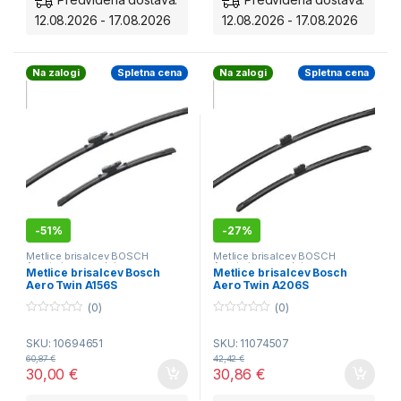
12.08.2026 - 17.08.2026
12.08.2026 - 17.08.2026
Na zalogi
Spletna cena
Na zalogi
Spletna cena
-
51%
-
27%
Metlice brisalcev BOSCH
Metlice brisalcev BOSCH
Aerotwin - spredaj
Aerotwin - spredaj
Metlice brisalcev Bosch
Metlice brisalcev Bosch
Aero Twin A156S
Aero Twin A206S
(0)
(0)
0
0
o
o
SKU: 10694651
SKU: 11074507
u
u
t
t
60,87
€
42,42
€
o
o
30,00
€
30,86
€
f
f
5
5