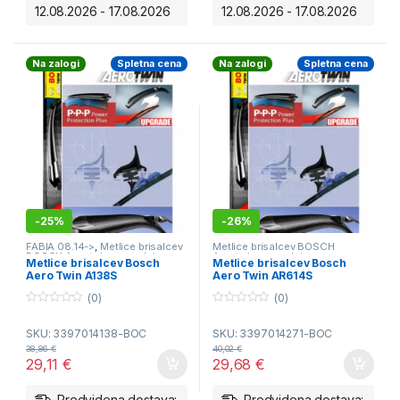
12.08.2026 - 17.08.2026
12.08.2026 - 17.08.2026
Na zalogi
Spletna cena
Na zalogi
Spletna cena
-
25%
-
26%
FABIA 08.14->
,
Metlice brisalcev
Metlice brisalcev BOSCH
BOSCH Aerotwin - spredaj
Aerotwin - spredaj
Metlice brisalcev Bosch
Metlice brisalcev Bosch
Aero Twin A138S
Aero Twin AR614S
(0)
(0)
0
0
o
o
SKU: 3397014138-BOC
SKU: 3397014271-BOC
u
u
t
t
38,86
€
40,02
€
o
o
29,11
€
29,68
€
f
f
5
5
Predvidena dostava:
Predvidena dostava: