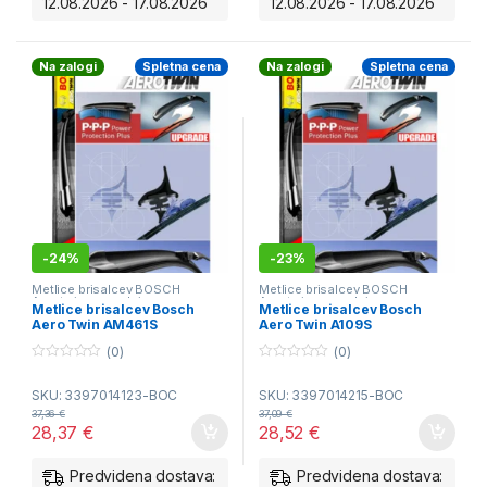
12.08.2026 - 17.08.2026
12.08.2026 - 17.08.2026
Na zalogi
Spletna cena
Na zalogi
Spletna cena
-
24%
-
23%
Metlice brisalcev BOSCH
Metlice brisalcev BOSCH
Aerotwin - spredaj
Aerotwin - spredaj
Metlice brisalcev Bosch
Metlice brisalcev Bosch
Aero Twin AM461S
Aero Twin A109S
(0)
(0)
0
0
o
o
SKU: 3397014123-BOC
SKU: 3397014215-BOC
u
u
t
t
37,36
€
37,09
€
o
o
28,37
€
28,52
€
f
f
5
5
Predvidena dostava:
Predvidena dostava: