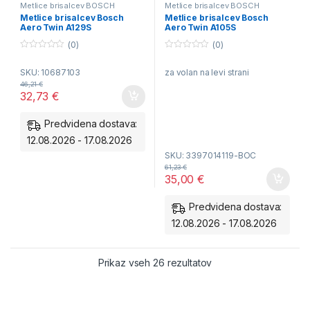
Metlice brisalcev BOSCH
Metlice brisalcev BOSCH
Aerotwin - spredaj
Aerotwin - spredaj
Metlice brisalcev Bosch
Metlice brisalcev Bosch
Aero Twin A129S
Aero Twin A105S
(0)
(0)
0
0
o
o
SKU: 10687103
za volan na levi strani
u
u
t
t
46,21
€
o
o
32,73
€
f
f
5
5
Predvidena dostava:
12.08.2026 - 17.08.2026
SKU: 3397014119-BOC
61,23
€
35,00
€
Predvidena dostava:
12.08.2026 - 17.08.2026
Razvrščeno po ceni: o
Prikaz vseh 26 rezultatov