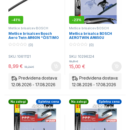
-
41%
-
23%
Metlice brisalcev BOSCH
Metlice brisalcev BOSCH
Aerotwin - spredaj
,
OUTLET
Aerotwin - spredaj
Metlice brisalcev Bosch
Metlica brisalca BOSCH
Aero Twin AR60N *ČISTIMO
AEROTWIN AR650U
SKLADIŠČE*
(0)
(0)
0
0
o
o
SKU: 10611121
SKU: 10296224
u
u
t
t
19,51
€
o
o
8,99
€
15,00
€
15,24
€
f
f
5
5
Predvidena dostava:
Predvidena dostava:
12.08.2026 - 17.08.2026
12.08.2026 - 17.08.2026
Na zalogi
Spletna cena
Na zalogi
Spletna cena