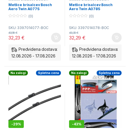
Aerotwin - spredaj
Aerotwin - spredaj
Metlice brisalcev Bosch
Metlice brisalcev Bosch
Aero Twin A077S
Aero Twin A078S
(0)
(0)
0
0
o
o
SKU: 3397014077-BOC
SKU: 3397014078-BOC
u
u
t
t
43,18
€
43,30
€
o
o
32,23
€
32,29
€
f
f
5
5
Predvidena dostava:
Predvidena dostava:
12.08.2026 - 17.08.2026
12.08.2026 - 17.08.2026
Na zalogi
Spletna cena
Na zalogi
Spletna cena
-
29%
-
43%