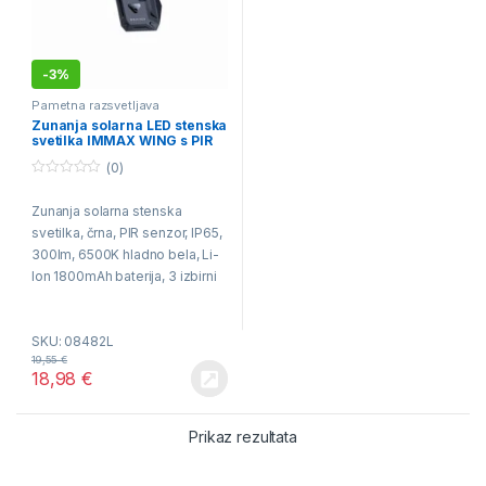
-
3%
Pametna razsvetljava
Zunanja solarna LED stenska
svetilka IMMAX WING s PIR
senzorjem, 4W, črna
(0)
0
o
Zunanja solarna stenska
u
t
svetilka, črna, PIR senzor, IP65,
o
f
300lm, 6500K hladno bela, Li-
5
Ion 1800mAh baterija, 3 izbirni
načini osvetlitve, nič
obratovalnih stroškov.
SKU: 08482L
19,55
€
18,98
€
Prikaz rezultata