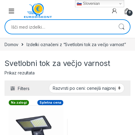
Skip to navigation
Skip to content
Slovenian
0
Išči:
Domov
Izdelki označeni z “Svetlobni tok za večjo varnost”
Svetlobni tok za večjo varnost
Prikaz rezultata
Filters
Na zalogi
Spletna cena