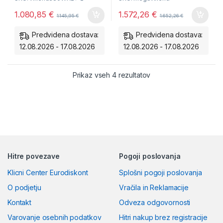
Avtonomija 1 dneva
Avtonomija 1 dneva
1.080,85
€
1.572,26
€
1.145,95
€
1.652,26
€
1kWh/dan.
1,5kWh/dan.
Dve ločeni MPPT veji
Predvidena dostava:
Predvidena dostava:
12.08.2026 - 17.08.2026
12.08.2026 - 17.08.2026
Razvrščeno po ceni: od
Prikaz vseh 4 rezultatov
Hitre povezave
Pogoji poslovanja
Klicni Center Eurodiskont
Splošni pogoji poslovanja
O podjetju
Vračila in Reklamacije
Kontakt
Odveza odgovornosti
Varovanje osebnih podatkov
Hitri nakup brez registracije