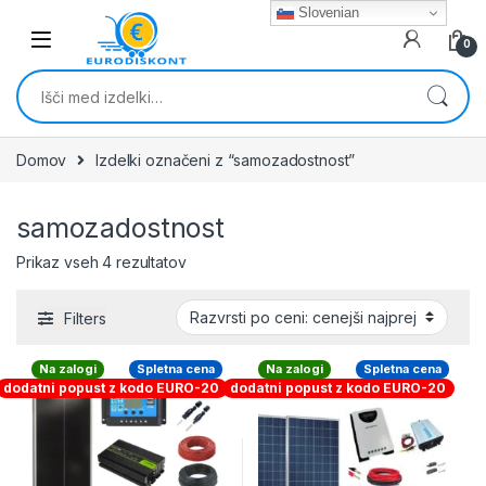
Skip to navigation
Skip to content
Slovenian
0
Išči:
Domov
Izdelki označeni z “samozadostnost”
samozadostnost
Razvrščeno po ceni: od najnižje do najvišj
Prikaz vseh 4 rezultatov
Filters
Na zalogi
Spletna cena
Na zalogi
Spletna cena
dodatni popust z kodo EURO-20
dodatni popust z kodo EURO-20