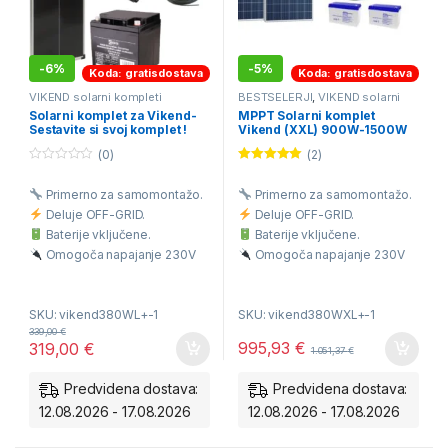
-
6%
-
5%
Koda: gratisdostava
Koda: gratisdostava
VIKEND solarni kompleti
BESTSELERJI
,
VIKEND solarni
kompleti
Solarni komplet za Vikend-
MPPT Solarni komplet
Sestavite si svoj komplet !
Vikend (XXL) 900W-1500W
220V 190-200Ah
(0)
(2)
0
Ocenjeno
o
5.00
od 5
Primerno za samomontažo.
Primerno za samomontažo.
u
t
Deluje OFF-GRID.
Deluje OFF-GRID.
o
f
Baterije vključene.
Baterije vključene.
5
Omogoča napajanje 230V
Omogoča napajanje 230V
porabnikov.
porabnikov.
Brezplačna dostava na vaš
Brezplačna dostava na vaš
SKU: vikend380WL+-1
SKU: vikend380WXL+-1
dom.
dom.
339,00
€
Avtonomija 1 dneva
995,93
€
319,00
€
1.051,37
€
1kWh/dan.
Predvidena dostava:
Predvidena dostava:
12.08.2026 - 17.08.2026
12.08.2026 - 17.08.2026