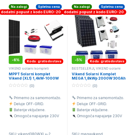
Na zalogi
Spletna cena
Na zalogi
Spletna cena
dodatni popust z kodo EURO-20
dodatni popust z kodo EURO-20
-
6%
-
5%
Koda: gratisdostava
Koda: gratisdostava
VIKEND solarni kompleti
BESTSELERJI
,
VIKEND solarni
kompleti
MPPT Solarni komplet
Vikend Solarni Komplet
Vikend (XL1) 1,4kW-1000W
MEGA 1,8kWp 2000W 300Ah
220V 190-240Ah
(0)
(0)
0
0
o
o
Primerno za samomontažo.
Primerno za samomontažo.
u
u
t
t
Deluje OFF-GRID.
Deluje OFF-GRID.
o
o
f
f
Baterije vključene.
Baterije vključene.
5
5
Omogoča napajanje 230V
Omogoča napajanje 230V
porabnikov.
porabnikov.
Brezplačna dostava na vaš
Brezplačna dostava na vaš
SKU: vikend380WXL+-2
SKU: megavikend
dom.
dom.