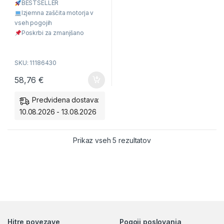
BESTSELLER
Izjemna zaščita motorja v
vseh pogojih
Poskrbi za zmanjšano
porabo olja in goriva
Dokazana zmogljivost po
SKU: 11186430
najstrožjih standardih
Dostava takoj
58,76
€
Predvidena dostava:
10.08.2026 - 13.08.2026
Razvrščeno po ceni: od
Prikaz vseh 5 rezultatov
Hitre povezave
Pogoji poslovanja