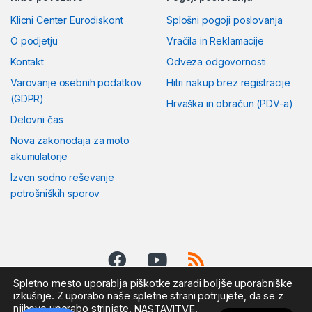
Klicni Center Eurodiskont
Splošni pogoji poslovanja
O podjetju
Vračila in Reklamacije
Kontakt
Odveza odgovornosti
Varovanje osebnih podatkov
Hitri nakup brez registracije
(GDPR)
Hrvaška in obračun (PDV-a)
Delovni čas
Nova zakonodaja za moto
akumulatorje
Izven sodno reševanje
potrošniških sporov
Spletno mesto uporablja piškotke zaradi boljše uporabniške
izkušnje. Z uporabo naše spletne strani potrjujete, da se z
njihovo uporabo strinjate.
.
NASTAVITVE
Pošljite nam sporočilo: