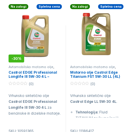
podaljšanih intervalih.
Na zalogi
Spletna cena
Na zalogi
Spletna cena
Kakovost:
Izdelano v
Nemčiji po najvišjih
industrijskih standardih.
-
30%
Avtomobilsko motorno olje
,
Avtomobilsko motorno olje
,
BESTSELERJI
,
CASTROL
BESTSELERJI
,
CASTROL
Castrol EDGE Professional
Motorno olje Castrol Edge
Motorno Olje
Motorno Olje
Longlife III 5W-30 4 L –
Titanium FST 5W-30 LL (4L)
sintetično motorno olje
(0)
(0)
0
0
o
o
Vrhunsko sintetično olje
Vrhunsko sintetično olje
u
u
t
t
Castrol EDGE Professional
Castrol Edge LL 5W-30 4L
.
o
o
f
f
Longlife III 5W-30 4 L
za
5
5
Tehnologija:
Fluid
bencinske in dizelske motorje.
TITANIUM za 2x močnejši
VW 504 00/507 00, Porsche
oljni film.
C30, Fluid Titanium tehnologija.
SKU: 10591365
SKU: 11186417