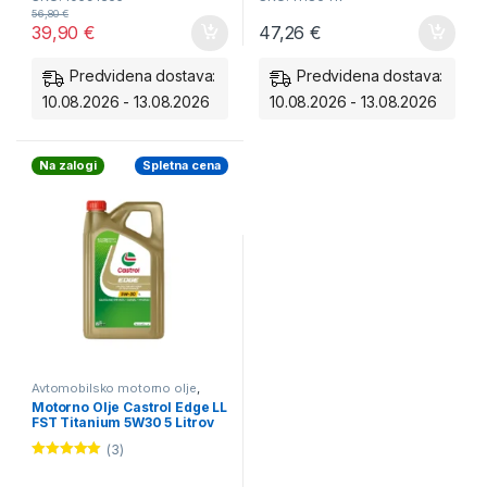
Standard:
Specializirano za
56,80
€
39,90
€
47,26
€
VW 504.00/507.00 in BMW
LL-04.
Predvidena dostava:
Predvidena dostava:
Učinek:
Podaljšuje
10.08.2026 - 13.08.2026
10.08.2026 - 13.08.2026
življenjsko dobo DPF filtra in
zmanjšuje porabo.
Na zalogi
Spletna cena
Interval:
Primerno za
LongLife režime menjave
olja.
Avtomobilsko motorno olje
,
CASTROL Motorno Olje
Motorno Olje Castrol Edge LL
FST Titanium 5W30 5 Litrov
(3)
Ocenjeno
5.00
od 5