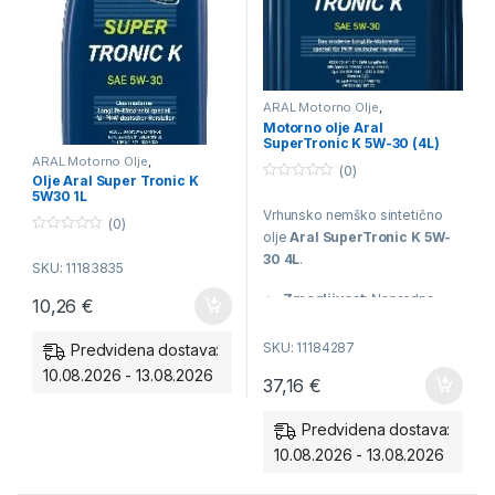
ARAL Motorno Olje
,
Avtomobilsko motorno olje
Motorno olje Aral
SuperTronic K 5W-30 (4L)
ARAL Motorno Olje
,
(0)
Avtomobilsko motorno olje
Olje Aral Super Tronic K
0
5W30 1L
o
Vrhunsko nemško sintetično
u
(0)
t
olje
Aral SuperTronic K 5W-
o
0
f
o
30 4L
.
SKU: 11183835
5
u
t
o
Zmogljivost:
Napredna
10,26
€
f
Low SAPS tehnologija za
5
zaščito DPF filtrov.
SKU: 11184287
Predvidena dostava:
10.08.2026 - 13.08.2026
37,16
€
Odobritve:
Uradno potrjeno
za VW 504.00/507.00, BMW
LL-04 in MB 229.52.
Predvidena dostava:
10.08.2026 - 13.08.2026
Stabilnost:
Odlična zaščita
pred obrabo tudi pri