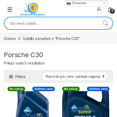
Skip to navigation
Skip to content
Slovenian
0
Išči:
Domov
Izdelki označeni z “Porsche C30”
Porsche C30
Razvrščeno po ceni: od najnižje do najvišj
Prikaz vseh 5 rezultatov
Filters
Na zalogi
Spletna cena
Na zalogi
Spletna cena