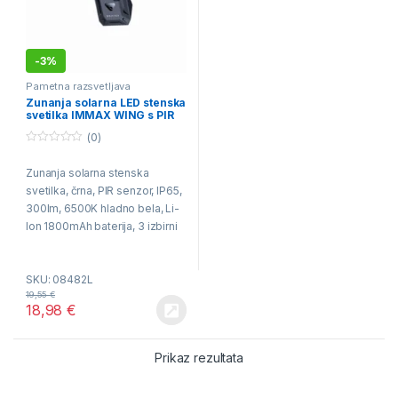
-
3%
Pametna razsvetljava
Zunanja solarna LED stenska
svetilka IMMAX WING s PIR
senzorjem, 4W, črna
(0)
0
o
Zunanja solarna stenska
u
t
svetilka, črna, PIR senzor, IP65,
o
f
300lm, 6500K hladno bela, Li-
5
Ion 1800mAh baterija, 3 izbirni
načini osvetlitve, nič
obratovalnih stroškov.
SKU: 08482L
19,55
€
18,98
€
Prikaz rezultata