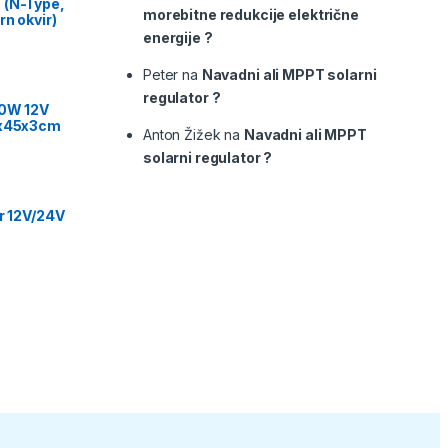
 (N-Type,
morebitne redukcije električne
rn okvir)
energije ?
Peter
na
Navadni ali MPPT solarni
regulator ?
00W 12V
9x45x3cm
Anton Žižek
na
Navadni ali MPPT
solarni regulator ?
or 12V/24V