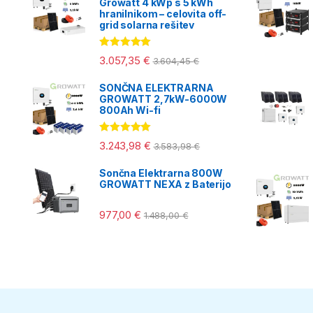
Growatt 4 kWp s 5 kWh
hranilnikom – celovita off-
grid solarna rešitev
Ocenjeno
3.057,35
€
3.604,45
€
5.00
od 5
SONČNA ELEKTRARNA
GROWATT 2,7kW-6000W
800Ah Wi-fi
Ocenjeno
3.243,98
€
3.583,98
€
5.00
od 5
Sončna Elektrarna 800W
GROWATT NEXA z Baterijo
977,00
€
1.488,00
€