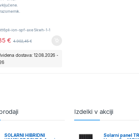
 vključene.
 razsmernik.
 napajanje 230V porabnikov.
tt6pli-ion-spf-axe 5kwh-1-1
,35
€
4.902,45
€
videna dostava: 12.08.2026 -
026
jvišje
prodaji
Izdelki v akciji
SOLARNI HIBRIDNI
Solarni panel T