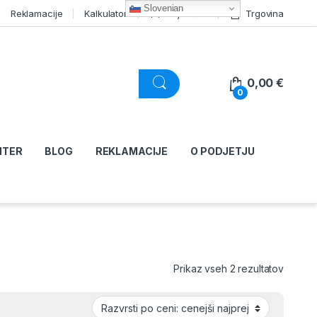
Slovenian
Reklamacije
Kalkulator
Moj račun
Trgovina
0,00
€
0
NTER
BLOG
REKLAMACIJE
O PODJETJU
Razvršč
Prikaz vseh 2 rezultatov