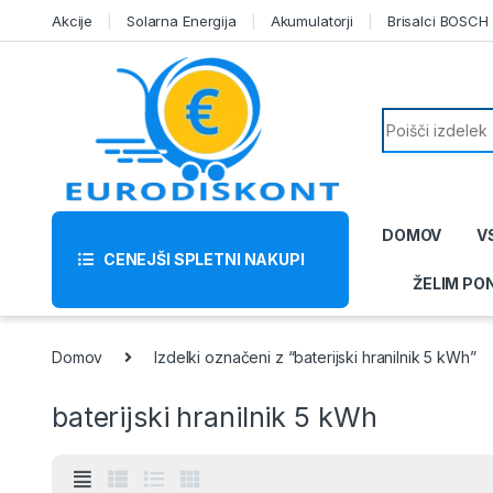
Skip to navigation
Skip to content
Akcije
Solarna Energija
Akumulatorji
Brisalci BOSCH
Search for:
DOMOV
V
CENEJŠI SPLETNI NAKUPI
ŽELIM PO
Domov
Izdelki označeni z “baterijski hranilnik 5 kWh”
baterijski hranilnik 5 kWh