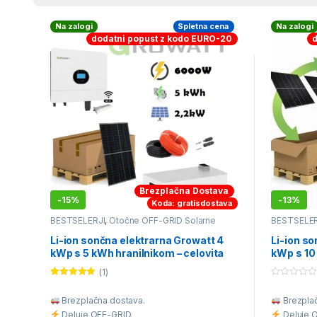
Na zalogi
Spletna cena
Na zalogi
dodatni popust z kodo EURO-20
Brezplačna Dostava
-
15%
-
13%
Koda: gratisdostava
BESTSELERJI
,
Otočne OFF-GRID Solarne
BESTSELER
Elektrarne
,
VIKEND solarni kompleti
Elektrarne
,
Li-ion sončna elektrarna Growatt 4
Li-ion s
kWp s 5 kWh hranilnikom – celovita
kWp s 10
off-grid solarna rešitev
off-grid 
(1)
Ocenjeno
0
5.00
od 5
o
Brezplačna dostava.
Brezplač
u
t
Deluje OFF-GRID.
Deluje 