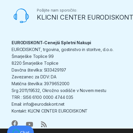
Pošljite nam sporočilo:
KLICNI CENTER EURODISKON
EURODISKONT-Cenejši Spletni Nakupi
EURODISKONT, trgovina, gostinstvo in storitve, d.o.o.
Šmarješke Toplice 99
8220 Šmarješke Toplice
Davčna številka: SI33429197
Zavezanec za DDV: DA
Matična številka: 3979652000
Srg 2011/19532, Okrožno sodišče v Novem mestu
TRR : SI56 6100 0000 4744 035
Email: info@eurodiskont.net
Kontakt:
KLICNI CENTER EURODISKONT
Chat