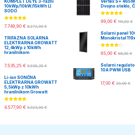
KOMPLET DEYE 3-fazni
Vertex S+ 465W
10kWp/10kW/15kWh LI
Dvojno steklo, Č
SODO
Ocenjeno
99,00
€
119,00
€
5.00
od 5
Ocenjeno
7.749,90
€
8.272,90
€
5.00
od 5
Solarni panel 1
TRIFAZNA SOLARNA
Monokristal 11
ELEKTRARNA GROWATT
12,4kWp z 10kWh
Ocenjeno
hranilnikom
65,00
€
68,00
€
4.00
od 5
Solarni regulat
7.535,25
€
9.936,35
€
10A PWM USB
Li-ion SONČNA
ELEKTRARNA GROWATT
17,00
€
20,00
€
5,5kWp z 10kWh
hranilnikom Growatt
Ocenjeno
4.577,90
€
5.023,90
€
5.00
od 5