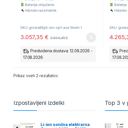
o
f
Baterije vključene.
Baterije
5
Hibridni razsmernik.
Hibridni
Omogoča napajanje 230V porabnikov.
Omogoča
SKU: growatt6pli-ion-spf-axe 5kwh-1
SKU: growa
3.057,35
€
4.265
3.604,45
€
Predvidena dostava: 12.08.2026 -
Pred
17.08.2026
17.08.2
Razvrščeno po ceni: od najnižje do na
Prikaz vseh 2 rezultatov
Izpostavljeni izdelki
Top 3 v 
Li-ion sončna elektrarna