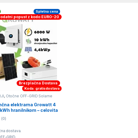
Spletna cena
dodatni popust z kodo EURO-20
Brezplačna Dostava
Koda: gratisdostava
JI
,
Otočne OFF-GRID Solarne
VIKEND solarni kompleti
ončna elektrarna Growatt 4
 kWh hranilnikom – celovita
solarna rešitev
(0)
na dostava.
OFF-GRID.