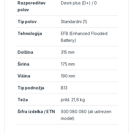
Razporeditev
Desni plus (D+) / 0
polov
Tip polov
Standardni (1)
Tehnologija
EFB (Enhanced Flooded
Battery)
Dolžina
315 mm
Širina
175 mm
Višina
190 mm
Tip podnožja
B13
Teža
pribl. 21,6 kg
Šifra izdelka / ETN
930 080 080 (ali ustrezen
model)