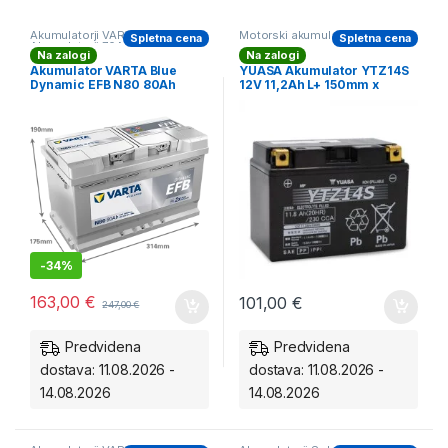
Akumulatorji VARTA
,
Start&Stop
Motorski akumulatorji
Spletna cena
Spletna cena
Akumulatorji 70Ah-85Ah
Na zalogi
Na zalogi
Akumulator VARTA Blue
YUASA Akumulator YTZ14S
Dynamic EFB N80 80Ah
12V 11,2Ah L+ 150mm x
START-STOP EFB
87mm x 110mm *ZALOGA*
-
34%
163,00
€
101,00
€
247,00
€
Predvidena
Predvidena
dostava: 11.08.2026 -
dostava: 11.08.2026 -
14.08.2026
14.08.2026