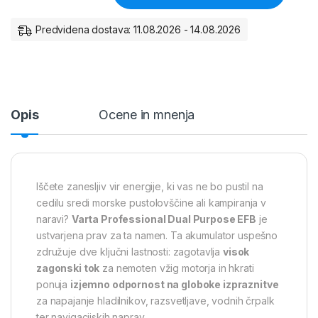
Predvidena dostava: 11.08.2026 - 14.08.2026
Opis
Ocene in mnenja
Iščete zanesljiv vir energije, ki vas ne bo pustil na
cedilu sredi morske pustolovščine ali kampiranja v
naravi?
Varta Professional Dual Purpose EFB
je
ustvarjena prav za ta namen. Ta akumulator uspešno
združuje dve ključni lastnosti: zagotavlja
visok
zagonski tok
za nemoten vžig motorja in hkrati
ponuja
izjemno odpornost na globoke izpraznitve
za napajanje hladilnikov, razsvetljave, vodnih črpalk
ter navigacijskih naprav.