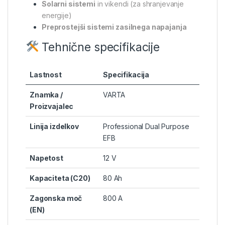
Solarni sistemi
in vikendi (za shranjevanje
energije)
Preprostejši sistemi zasilnega napajanja
Tehnične specifikacije
Lastnost
Specifikacija
Znamka /
VARTA
Proizvajalec
Linija izdelkov
Professional Dual Purpose
EFB
Napetost
12 V
Kapaciteta (C20)
80 Ah
Zagonska moč
800 A
(EN)