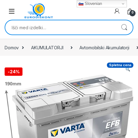
Skip to navigation
Skip to content
Slovenian
0
Išči:
Domov
AKUMULATORJI
Avtomobilski Akumulatorji
Spletna cena
-
24%