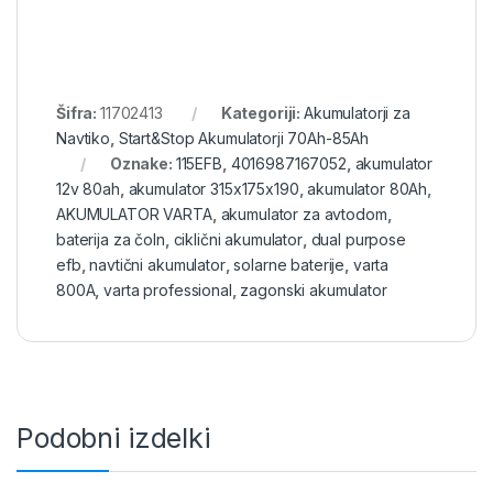
Šifra:
11702413
Kategoriji:
Akumulatorji za
Navtiko
,
Start&Stop Akumulatorji 70Ah-85Ah
Oznake:
115EFB
,
4016987167052
,
akumulator
12v 80ah
,
akumulator 315x175x190
,
akumulator 80Ah
,
AKUMULATOR VARTA
,
akumulator za avtodom
,
baterija za čoln
,
ciklični akumulator
,
dual purpose
efb
,
navtični akumulator
,
solarne baterije
,
varta
800A
,
varta professional
,
zagonski akumulator
Podobni izdelki