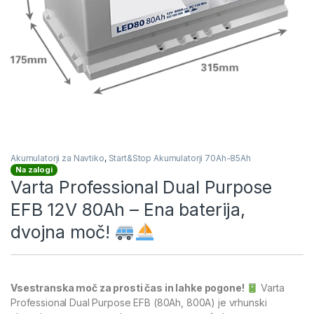
Akumulatorji za Navtiko
,
Start&Stop Akumulatorji 70Ah-85Ah
Na zalogi
Varta Professional Dual Purpose
EFB 12V 80Ah – Ena baterija,
dvojna moč!
Vsestranska moč za prosti čas in lahke pogone!
Varta
Professional Dual Purpose EFB (80Ah, 800A) je vrhunski