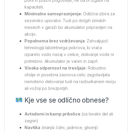
polni in prazni pogosteje, ne da bi izgubil na
kapaciteti.
Minimalno samopraznjenje:
Odlična izbira za
sezonsko uporabo. Tudi po dolgih zimskih
mesecih v garaži bo akumulator pripravljen na
akcijo.
Popolnoma brez vzdrževanja:
Zahvaljujoč
tehnologiji labirintnega pokrova, ki vrača
izparelo vodo nazaj v celice, dolivanje vode ni
potrebno. Akumulator je varen in zaprt.
Visoka odpornost na tresljaje:
Robustno
ohišje in posebna zasnova celic zagotavljata
nemoteno delovanje tudi na razburkanem morju
ali vožnji po brezpotjih.
Kje vse se odlično obnese?
Avtodomi in kamp prikolice
(za bivalni del ali
zagon)
Navtika
(manjši čolni, jadrnice, gliserji)