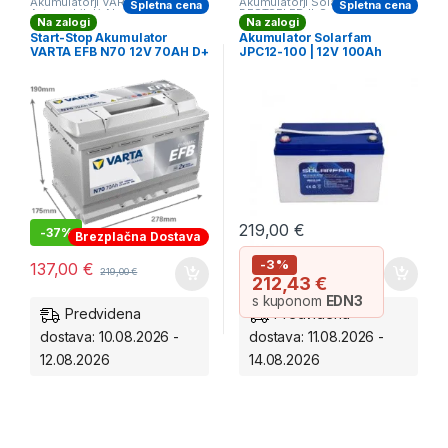
Akumulatorji VARTA
,
Akumulatorji Solar
,
Spletna cena
Spletna cena
Avtomobilski Akumulatorji
,
BESTSELERJI
,
Solarni
Na zalogi
Na zalogi
Start&Stop Akumulatorji 70Ah-
akumulatorji
85Ah
Start-Stop Akumulator
Akumulator Solarfam
VARTA EFB N70 12V 70AH D+
JPC12-100 | 12V 100Ah
*ZALOGA*
Lead-Carbon Deep Cycle
Akumulator za Solarne
Sisteme
219,00
€
-
37%
Brezplačna Dostava
-3%
137,00
€
219,00
€
212,43
€
s kuponom
EDN3
Predvidena
Predvidena
dostava: 10.08.2026 -
dostava: 11.08.2026 -
12.08.2026
14.08.2026