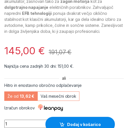
akumulator, zasnovan tako za
zagon motorja
kot za
dolgotrajno napajanje
električnih porabnikov. Zahvaljujoč
napredni
EFB tehnologiji
ponuja dvakrat večjo ciklično
stabilnost kot klasični akumulatorji, kar ga dela idealno izbiro za
avtodome, kamp prikolice, čolne in sončne sisteme. Zanesljivost
in dolga življenjska doba, ki ji zaupajo profesionalci.
145,00
€
191,07
€
Najnižja cena zadnjih 30 dni:
151,00
€
.
ali
Hitro in enostavno obročno odplačevanje
Že od
13,62 €
Vaš mesečni obrok
Izračun obrokov
Varta Professional Dual Purpose EFB 12V 80Ah – Ena baterija
Dodaj v košarico