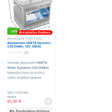
-
33%
Brezplačna Dostava
Akumulatorji 40Ah-54Ah
,
Akumulatorji VARTA
,
Akumulator VARTA Dynamic
Avtomobilski Akumulatorji
C30 (54Ah, 12V, 530A)
(0)
0
o
Vrhunski akumulator
VARTA
u
t
Silver Dynamic C30 (54Ah)
.
o
f
Najboljša izbira za vozila z
5
veliko dodatne opreme.
Moč:
Izjemnih 530A
zagonske moči za
SKU: 11702342
ekstremne razmere.
136,00
€
91,00
€
Premium kakovost:
Tehnologija PowerFrame®
Predvidena dostava: