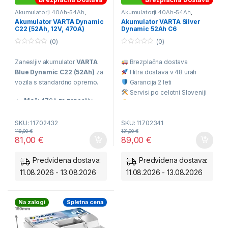
Akumulatorji 40Ah-54Ah
,
Akumulatorji 40Ah-54Ah
,
Akumulatorji Izbor po
Akumulatorji VARTA
,
Akumulator VARTA Dynamic
Akumulator VARTA Silver
Proizvajalcu
,
Avtomobilski
Avtomobilski Akumulatorji
C22 (52Ah, 12V, 470A)
Dynamic 52Ah C6
Akumulatorji
(0)
(0)
0
0
o
o
Zanesljiv akumulator
VARTA
Brezplačna dostava
u
u
t
t
Blue Dynamic C22 (52Ah)
za
Hitra dostava v 48 urah
o
o
f
f
vozila s standardno opremo.
Garancija 2 leti
5
5
Servisi po celotni Sloveniji
Moč:
470A za zanesljiv
Odlična cena
zagon.
SKU: 11702432
SKU: 11702341
Tehnologija:
118,00
€
131,00
€
81,00
€
89,00
€
PowerFrame® za daljšo
življenjsko dobo.
Predvidena dostava:
Predvidena dostava:
Vzdrževanje:
Popolnoma
11.08.2026 - 13.08.2026
11.08.2026 - 13.08.2026
brez vzdrževanja.
Dimenzije:
207 x 175 x 190
Na zalogi
Spletna cena
mm.