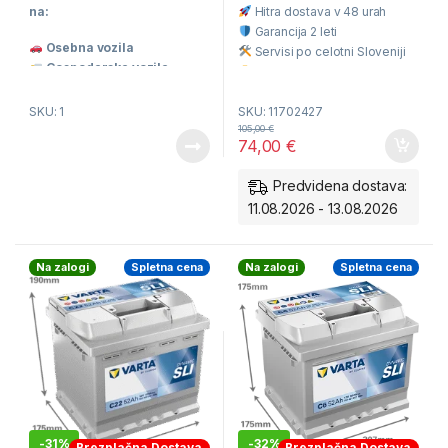
t
t
na:
Hitra dostava v 48 urah
o
o
f
f
Garancija 2 leti
5
5
Osebna vozila
Servisi po celotni Sloveniji
Gospodarska vozila
Odlična cena
Tip vozila
Številko na imenski tablici
SKU: 1
SKU: 11702427
Tecdoc številko
105,00
€
74,00
€
Kodo akumulatorja
Predvidena dostava:
11.08.2026 - 13.08.2026
Na zalogi
Spletna cena
Na zalogi
Spletna cena
-
31%
-
32%
Brezplačna Dostava
Brezplačna Dostava