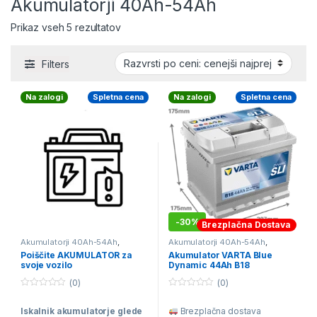
Akumulatorji 40Ah-54Ah
Razvrščeno po ceni: od najnižje do najvišj
Prikaz vseh 5 rezultatov
Filters
Na zalogi
Spletna cena
Na zalogi
Spletna cena
-
30%
Brezplačna Dostava
Akumulatorji 40Ah-54Ah
,
Akumulatorji 40Ah-54Ah
,
Akumulatorji 55Ah-66Ah
,
Akumulatorji Izbor po
Poiščite AKUMULATOR za
Akumulator VARTA Blue
Akumulatorji 70Ah-85Ah
,
Proizvajalcu
,
Avtomobilski
svoje vozilo
Dynamic 44Ah B18
Akumulatorji 90Ah-110Ah
,
Akumulatorji
Akumulatorji VARTA
,
Iskalnik
AKUMULATORJA za vaše vozilo
,
(0)
(0)
Start&Stop Akumulatorji 50Ah-
0
0
66Ah
,
Start&Stop Akumulatorji
o
o
70Ah-85Ah
,
Start&Stop
Iskalnik akumulatorje glede
Brezplačna dostava
u
u
Akumulatorji 90Ah-110Ah