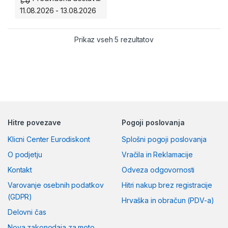
za maksimalno življenjsko
11.08.2026 - 13.08.2026
dobo.
Brez vzdrževanja:
Razvrščeno po ceni: od
Prikaz vseh 5 rezultatov
Popolnoma zaprt sistem.
Zanesljivost:
Prva izbira za
zahtevne bencinske
motorje.
Hitre povezave
Pogoji poslovanja
Klicni Center Eurodiskont
Splošni pogoji poslovanja
O podjetju
Vračila in Reklamacije
Kontakt
Odveza odgovornosti
Varovanje osebnih podatkov
Hitri nakup brez registracije
(GDPR)
Hrvaška in obračun (PDV-a)
Delovni čas
Nova zakonodaja za moto